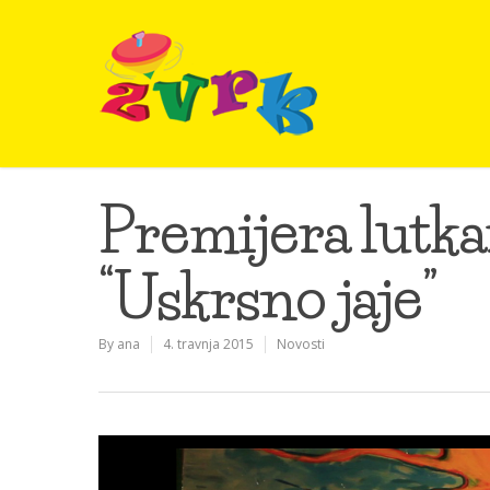
Premijera lutka
“Uskrsno jaje”
By
ana
4. travnja 2015
Novosti