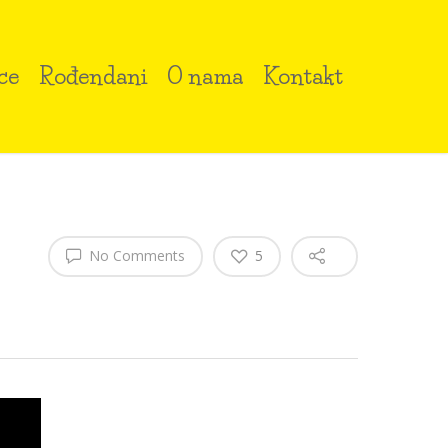
ce
Rođendani
O nama
Kontakt
No Comments
5