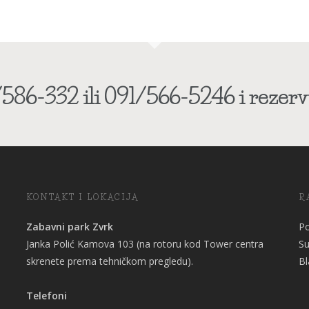
586-332 ili 091/566-5246 i rezervi
KONTAKT I LOKACIJA
R
Zabavni park Zvrk
Po
Janka Polić Kamova 103 (na rotoru kod Tower centra
Su
skrenete prema tehničkom pregledu).
Bl
Telefoni