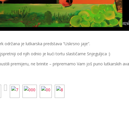
rk održana je lutkarska predstava “Uskrsno jaje”.
pretniji od njih odnio je kući tortu slastičarne Snjeguljica :)
pustili premijeru, ne brinite – pripremamo Vam još puno lutkarskih ava