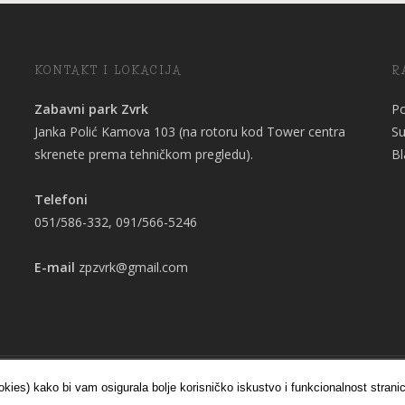
KONTAKT I LOKACIJA
R
Zabavni park Zvrk
Po
Janka Polić Kamova 103 (na rotoru kod Tower centra
Su
skrenete prema tehničkom pregledu).
Bl
Telefoni
051/586-332, 091/566-5246
E-mail
zpzvrk@gmail.com
zrada
okies) kako bi vam osigurala bolje korisničko iskustvo i funkcionalnost strani