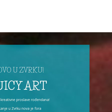
OVO U ZVRKU!
UICY ART
 kreativne proslave rođendana!
kanje u Zvrku nova je fora