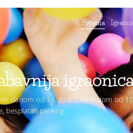
Početna
Igraoni
abavnija igraonica
dnim danom od 16 do 21, vikendom od 10
e, besplatan parking...