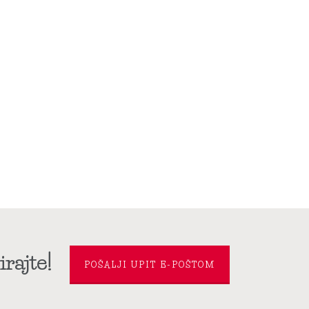
rajte!
POŠALJI UPIT E-POŠTOM