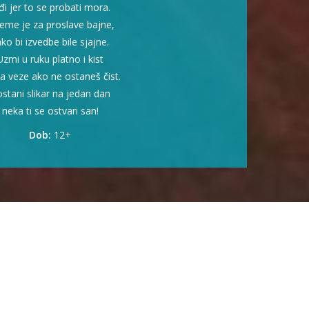
đi jer to se probati mora.
jeme je za proslave bajne,
ko bi izvedbe bile sjajne.
Uzmi u ruku platno i kist
 veze ako ne ostaneš čist.
stani slikar na jedan dan
neka ti se ostvari san!
Dob:
12+