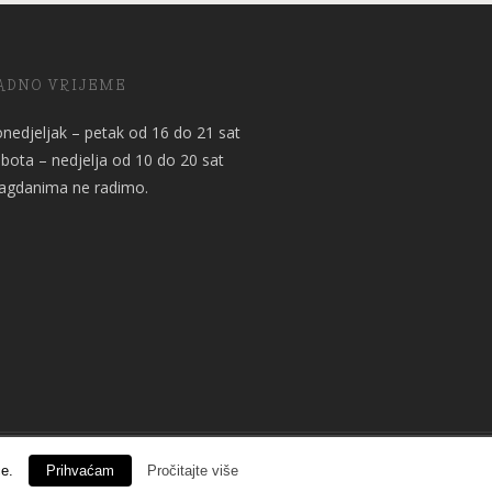
ADNO VRIJEME
nedjeljak – petak od 16 do 21 sat
bota – nedjelja od 10 do 20 sat
agdanima ne radimo.
ce.
Prihvaćam
Pročitajte više