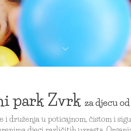
i park Zvrk
za djecu od
re i druženja u poticajnom, čistom i si
renima djeci različitih uzrasta. Organi