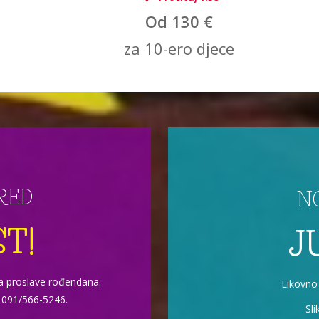
Od 130 €
za 10-ero djece
RED
N
ST!
J
za proslave rođendana.
Likovno
a 091/566-5246.
Sli