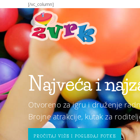
[/vc_column]
Najveća i najz
Otvoreno za igru i druženje ra
Brojne atrakcije, kutak za roditelj
PROČITAJ VIŠE I POGLEDAJ FOTKE