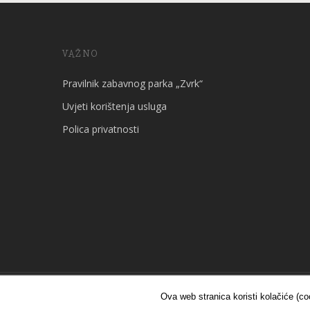
VAŽNO
Pravilnik zabavnog parka „Zvrk“
Uvjeti korištenja usluga
Polica privatnosti
© 2026 Zabavni park Zvrk - Rijeka. Sva prava pridržana |
web i
Ova web stranica koristi kolačiće (co