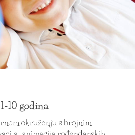
 1-10 godina
gurnom okruženju s brojnim
zacijai animacija rođendanskih