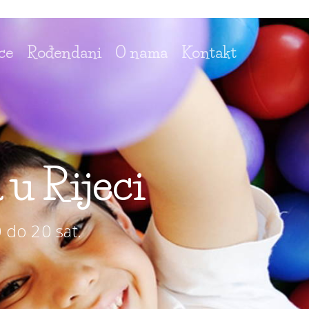
ce
Rođendani
O nama
Kontakt
 u Rijeci
 do 20 sat.