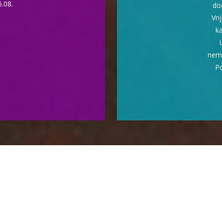
6.08.
do
Vri
ka
nema
Po